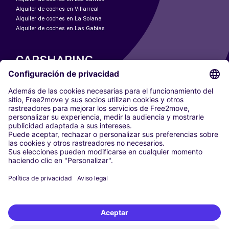
Alquiler de coches en Villarreal
Alquiler de coches en La Solana
Alquiler de coches en Las Gabias
CARSHARING
NUESTRAS CIUDADES
Paris
Madrid
Washington DC
Milán
Roma
Turín
Viena
Berlín
Colonia
Düsseldorf
Fráncfort
Hamburgo
Múnich
Stuttgart
Ámsterdam