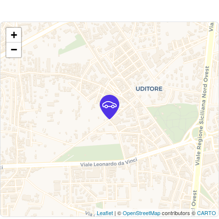
+
−
Leaflet
| ©
OpenStreetMap
contributors ©
CARTO