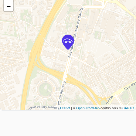
−
Leaflet
| ©
OpenStreetMap
contributors ©
CARTO