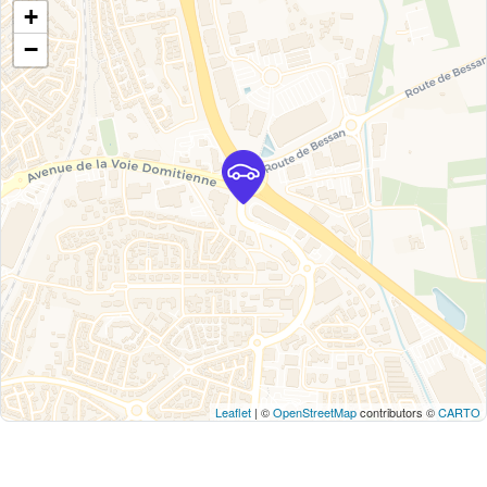
+
−
Leaflet
| ©
OpenStreetMap
contributors ©
CARTO