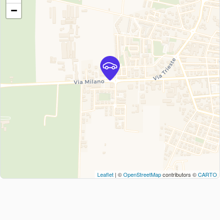
−
Leaflet
| ©
OpenStreetMap
contributors ©
CARTO