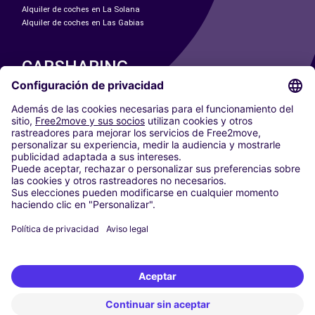
Alquiler de coches en La Solana
Alquiler de coches en Las Gabias
CARSHARING
NUESTRAS CIUDADES
Paris
Madrid
Washington DC
Milán
Roma
Turín
Viena
Berlín
Colonia
Düsseldorf
Fráncfort
Hamburgo
Múnich
Stuttgart
Ámsterdam