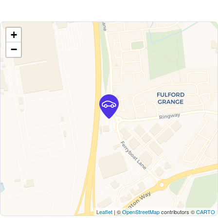
+
−
Leaflet
| ©
OpenStreetMap
contributors ©
CARTO