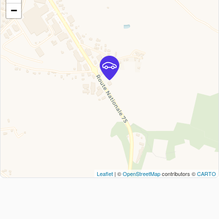
−
Leaflet
| ©
OpenStreetMap
contributors ©
CARTO