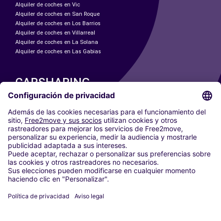
Alquiler de coches en Vic
Alquiler de coches en San Roque
Alquiler de coches en Los Barrios
Alquiler de coches en Villarreal
Alquiler de coches en La Solana
Alquiler de coches en Las Gabias
CARSHARING
NUESTRAS CIUDADES
Paris
Madrid
Washington DC
Milán
Roma
Turín
Viena
Berlín
Colonia
Düsseldorf
Fráncfort
Hamburgo