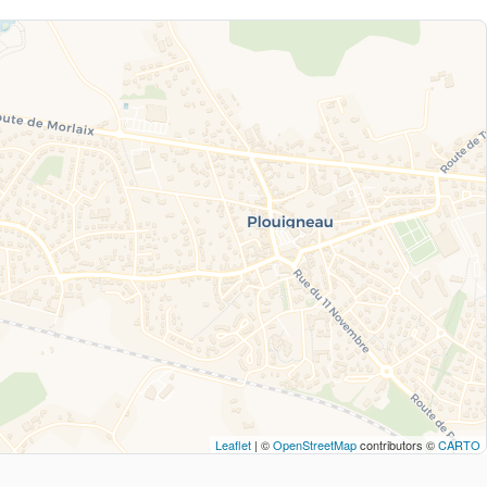
Leaflet
| ©
OpenStreetMap
contributors ©
CARTO