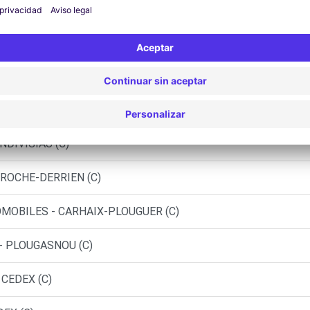
MORLAIX CEDEX (DS)
ST-MEEN (C)
L-DE-LEON (C)
RL - ROSCOFF (C)
NDIVISIAU (C)
 ROCHE-DERRIEN (C)
OMOBILES - CARHAIX-PLOUGUER (C)
- PLOUGASNOU (C)
 CEDEX (C)