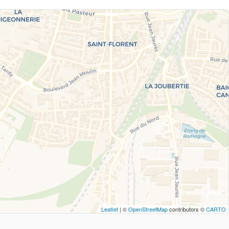
Leaflet
| ©
OpenStreetMap
contributors ©
CARTO