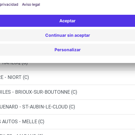
- FONTENAY LE COMTE (C)
- FONTENAY LE COMTE (DS)
 ST-JEAN-D'ANGELY (C)
ERES (C)
PRAHECQ (C)
 - NIORT (C)
ILES - BRIOUX-SUR-BOUTONNE (C)
UENARD - ST-AUBIN-LE-CLOUD (C)
 AUTOS - MELLE (C)