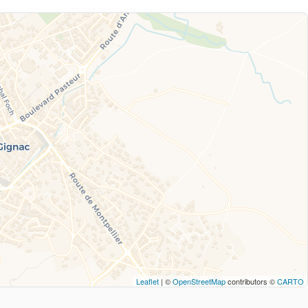
Leaflet
| ©
OpenStreetMap
contributors ©
CARTO