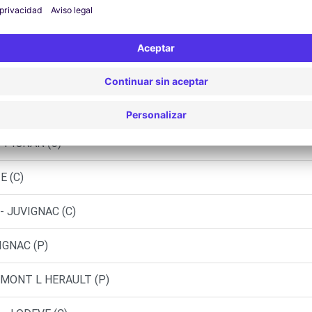
Agencias similares
ST-JEAN-DE-VEDAS (C)
 CLERMONT-L'HERAULT (C)
 PIGNAN (C)
E (C)
- JUVIGNAC (C)
IGNAC (P)
RMONT L HERAULT (P)