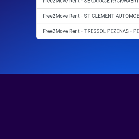
Free2Move Rent - SE GARAGE RYCKWAERT 
Free2Move Rent - ST CLEMENT AUTOMOBI
Free2Move Rent - TRESSOL PEZENAS - PE