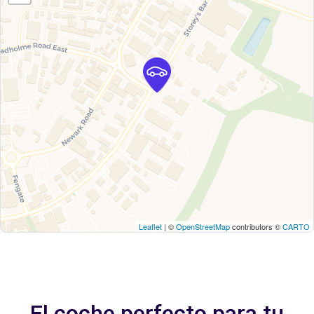
Leaflet
| ©
OpenStreetMap
contributors ©
CARTO
El coche perfecto para tu