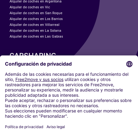
Alquiler de coches en Argentona
Alquiler de coches en Vic
Alquiler de coches en San Roque
Alquiler de coches en Los Barrios
Alquiler de coches en Villarreal
Alquiler de coches en La Solana
Alquiler de coches en Las Gabias
CARSHARING
NUESTRAS CIUDADES
Paris
Madrid
Washington DC
Milán
Roma
Turín
Viena
Berlín
Colonia
Düsseldorf
Fráncfort