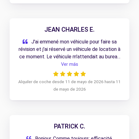
JEAN CHARLES E.
J'ai emmené mon véhicule pour faire sa
révision et j'ai réservé un véhicule de location à
ce moment. Le véhicule m'attendait au bureau
et le responsable m'a établi rapidement mon
Ver más
contrat en me remettant un véhicule tout neuf.
Le tout s'est fait très rapidement. J'ai ramené
Alquiler de coche desde 11 de mayo de 2026 hasta 11
mon véhicule en ayant fait très peu de klms.
de mayo de 2026
Accueil et service irréprochable.
PATRICK C.
Bonjour, Comme toujours: efficacité,