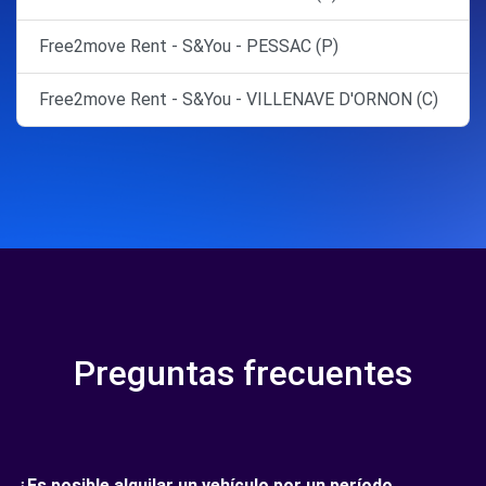
Free2move Rent - S&You - PESSAC (P)
Free2move Rent - S&You - VILLENAVE D'ORNON (C)
Preguntas frecuentes
¿Es posible alquilar un vehículo por un período