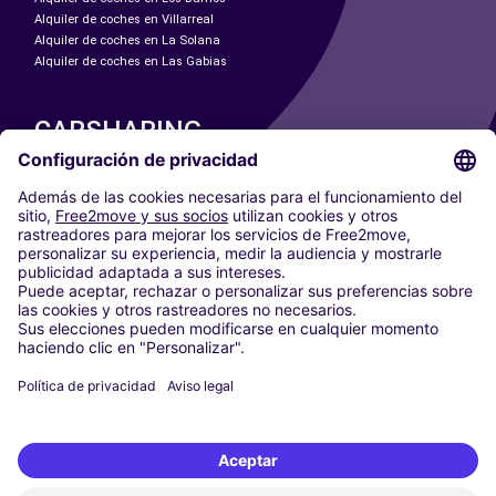
Alquiler de coches en Villarreal
Alquiler de coches en La Solana
Alquiler de coches en Las Gabias
CARSHARING
NUESTRAS CIUDADES
Paris
Madrid
Washington DC
Milán
Roma
Turín
Viena
Berlín
Colonia
Düsseldorf
Fráncfort
Hamburgo
Múnich
Stuttgart
Ámsterdam