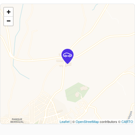
+
−
Leaflet
| ©
OpenStreetMap
contributors ©
CARTO