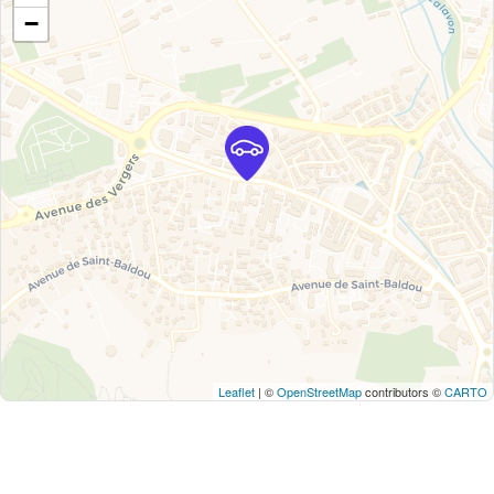
−
Leaflet
| ©
OpenStreetMap
contributors ©
CARTO