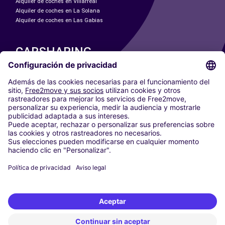
Alquiler de coches en Villarreal
Alquiler de coches en La Solana
Alquiler de coches en Las Gabias
CARSHARING
NUESTRAS CIUDADES
Paris
Madrid
Washington DC
Milán
Roma
Turín
Viena
Berlín
Colonia
Düsseldorf
Fráncfort
Hamburgo
Múnich
Stuttgart
Ámsterdam