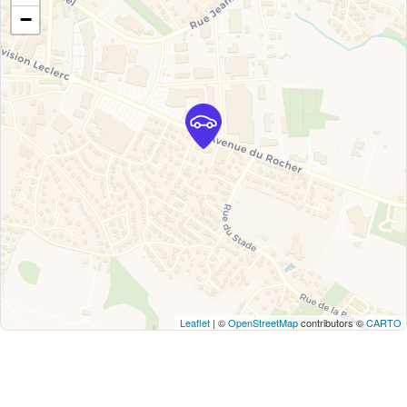
−
Leaflet
| ©
OpenStreetMap
contributors ©
CARTO