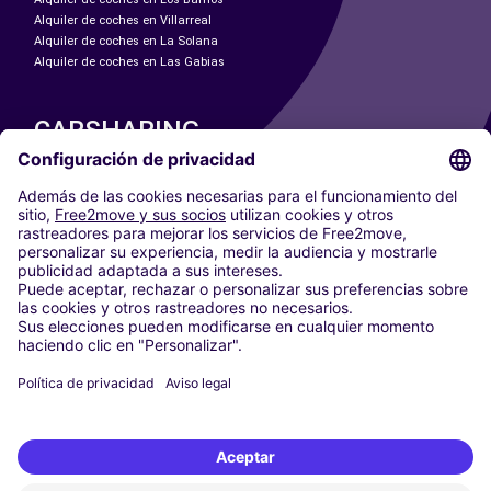
Alquiler de coches en Villarreal
Alquiler de coches en La Solana
Alquiler de coches en Las Gabias
CARSHARING
NUESTRAS CIUDADES
Paris
Madrid
Washington DC
Milán
Roma
Turín
Viena
Berlín
Colonia
Düsseldorf
Fráncfort
Hamburgo
Múnich
Stuttgart
Ámsterdam