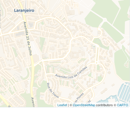
Leaflet
| ©
OpenStreetMap
contributors ©
CARTO