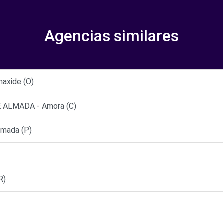
Agencias similares
axide (O)
ALMADA - Amora (C)
mada (P)
R)
)