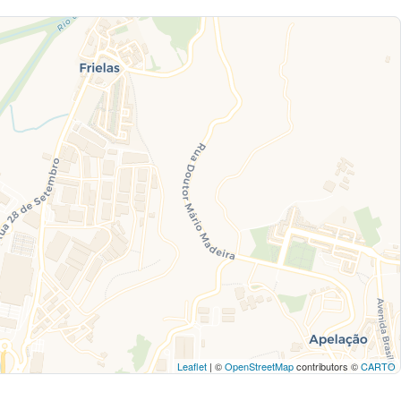
Leaflet
| ©
OpenStreetMap
contributors ©
CARTO