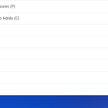
ures (P)
 Adrião (C)