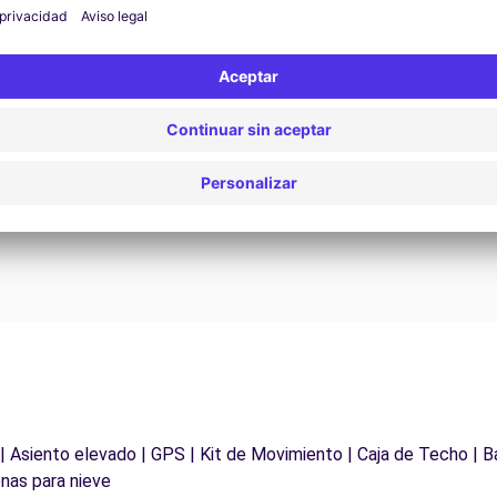
Asistencia 24/7
¿Problemas en la carretera? Nuestro servicio de
D
asistencia está disponible en cualquier momento
para garantizar un viaje sin interrupciones.
 | Asiento elevado | GPS | Kit de Movimiento | Caja de Techo | B
nas para nieve