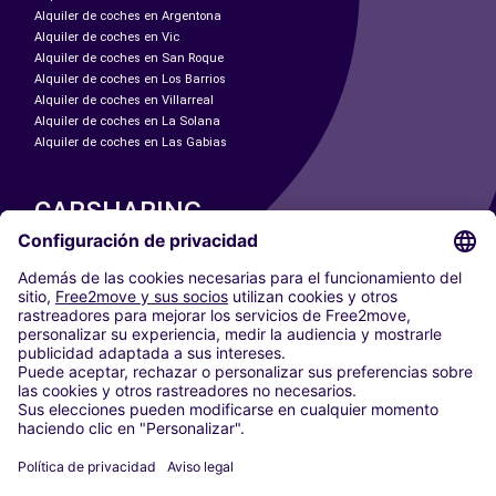
Alquiler de coches en Argentona
Alquiler de coches en Vic
Alquiler de coches en San Roque
Alquiler de coches en Los Barrios
Alquiler de coches en Villarreal
Alquiler de coches en La Solana
Alquiler de coches en Las Gabias
CARSHARING
NUESTRAS CIUDADES
Paris
Madrid
Washington DC
Milán
Roma
Turín
Viena
Berlín
Colonia
Düsseldorf
Fráncfort