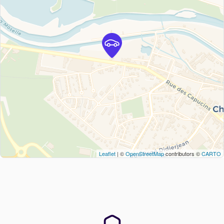
Leaflet
| ©
OpenStreetMap
contributors ©
CARTO