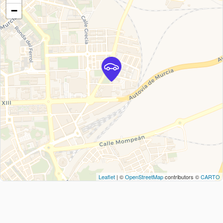
−
Leaflet
| ©
OpenStreetMap
contributors ©
CARTO