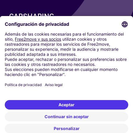
CARSHARING
NUESTRAS CIUDADES
Paris
Madrid
Washington DC
Milán
Roma
Turín
Viena
Berlín
Colonia
Düsseldorf
Fráncfort
Hamburgo
Múnich
Stuttgart
Ámsterdam