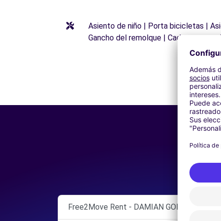
Asiento de niño | Porta bicicletas | A
Gancho del remolque | Cadenas para n
Free2Move Rent - DAMIAN GOMEZ - Guazam