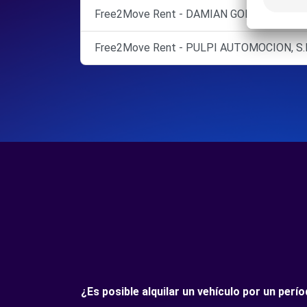
Free2Move Rent - DAMIAN GOMEZ - Guazam
Free2Move Rent - PULPI AUTOMOCION, S.L. 
¿Es posible alquilar un vehículo por un per