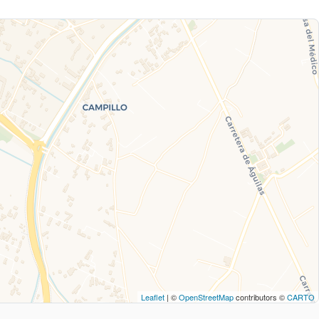
Leaflet
| ©
OpenStreetMap
contributors ©
CARTO