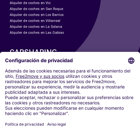
Alquiler de coches en Vic
Alquiler de coches en San Roque
Alquiler de coches en Los Barrios
Alquiler de coches en Villarreal
Alquiler de coches en La Solana
Alquiler de coches en Las Gabias
CARSHARING
NUESTRAS CIUDADES
Paris
Madrid
Washington DC
Milán
Roma
Turín
Viena
Berlín
Colonia
Düsseldorf
Fráncfort
Hamburgo