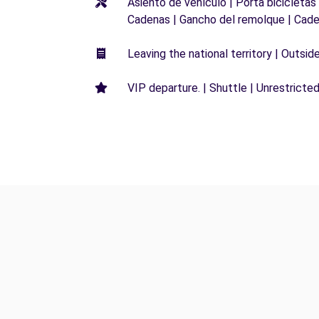
Asiento de vehículo | Porta bicicletas
Cadenas | Gancho del remolque | Cade
Leaving the national territory | Outsid
VIP departure. | Shuttle | Unrestricted