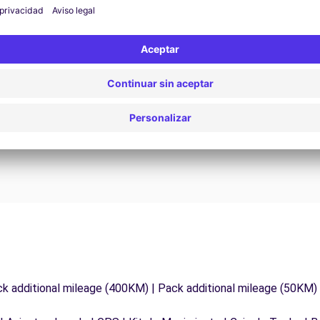
Asistencia 24/7
¿Problemas en la carretera? Nuestro servicio de
D
asistencia está disponible en cualquier momento
para garantizar un viaje sin interrupciones.
ck additional mileage (400KM) | Pack additional mileage (50KM)