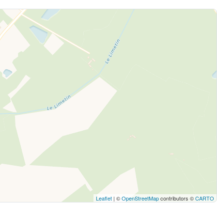
Leaflet
| ©
OpenStreetMap
contributors ©
CARTO