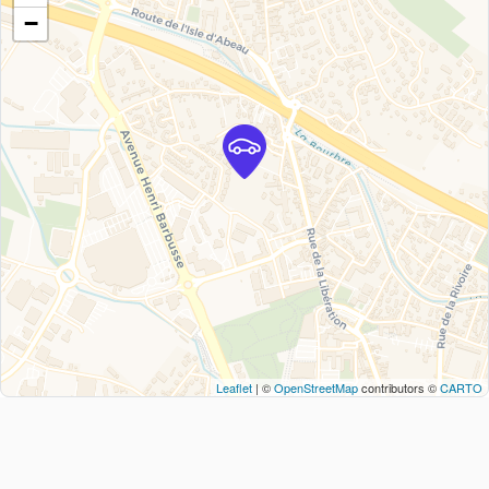
−
Leaflet
| ©
OpenStreetMap
contributors ©
CARTO