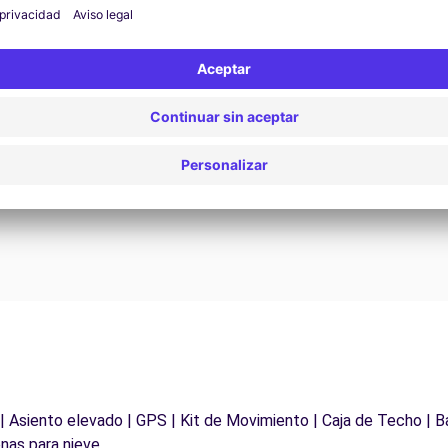
Asistencia 24/7
¿Problemas en la carretera? Nuestro servicio de
D
asistencia está disponible en cualquier momento
para garantizar un viaje sin interrupciones.
 | Asiento elevado | GPS | Kit de Movimiento | Caja de Techo | B
nas para nieve