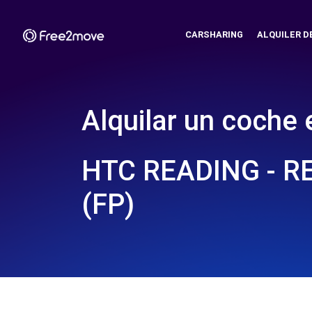
CARSHARING
ALQUILER D
Alquilar un coche 
HTC READING - R
(FP)