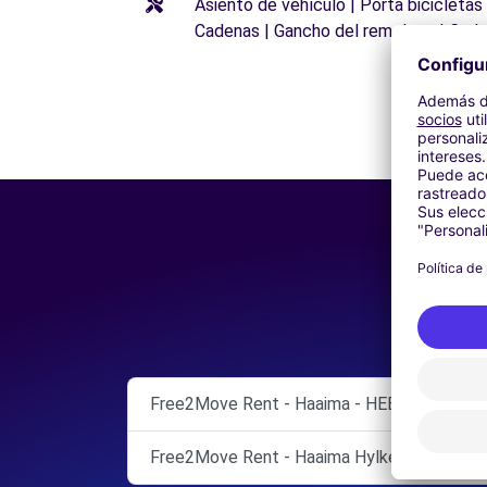
Asiento de vehículo | Porta bicicletas
Cadenas | Gancho del remolque | Cade
Free2Move Rent - Haaima - HEERENVEEN
Free2Move Rent - Haaima Hylkema Heerenv