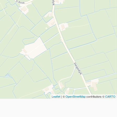
Leaflet
| ©
OpenStreetMap
contributors ©
CARTO