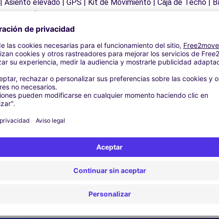
 | Asiento elevado | GPS | Kit de Movimiento | Caja de Techo | B
nas para nieve
Agencias similares
een B.V. - HEERENVEEN (O)