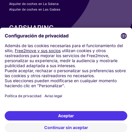
Alquiler de coches en La Solana
Alquiler de coches en Las Gabias
CARSHARING
NUESTRAS CIUDADES
Paris
Madrid
Washington DC
Milán
Roma
Turín
Viena
Berlín
Colonia
Düsseldorf
Fráncfort
Hamburgo
Múnich
Stuttgart
Ámsterdam