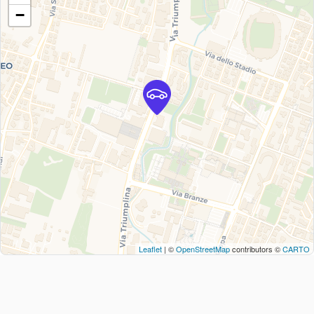
−
Leaflet
| ©
OpenStreetMap
contributors ©
CARTO