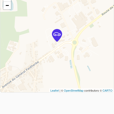
−
Leaflet
| ©
OpenStreetMap
contributors ©
CARTO