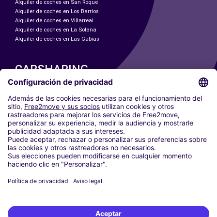
Alquiler de coches en San Roque
Alquiler de coches en Los Barrios
Alquiler de coches en Villarreal
Alquiler de coches en La Solana
Alquiler de coches en Las Gabias
CARSHARING
NUESTRAS CIUDADES
Paris
Madrid
Washington DC
Milán
Roma
Turín
Viena
Berlín
Colonia
Düsseldorf
Fráncfort
Hamburgo
Múnich