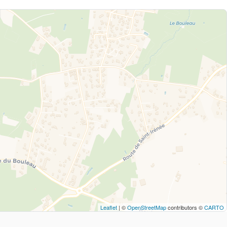
Leaflet
| ©
OpenStreetMap
contributors ©
CARTO