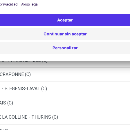
LE (P)
ST-GENIS-LAVAL (C)
E - TASSIN LA DEMI LUNE (P)
 STE-FOY-LES-LYON (C)
L - FRANCHEVILLE (C)
 CRAPONNE (C)
- ST-GENIS-LAVAL (C)
IS (C)
 LA COLLINE - THURINS (C)