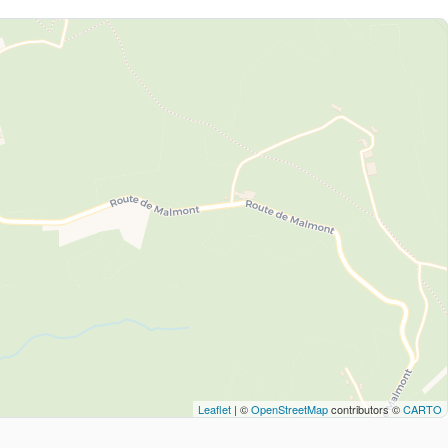
Leaflet
| ©
OpenStreetMap
contributors ©
CARTO