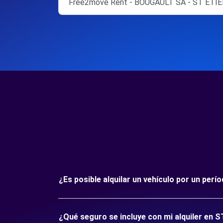
Free2move Rent - BOUGAULT SA - ST ETIE
¿Es posible alquilar un vehículo por un p
¿Qué seguro se incluye con mi alquiler e