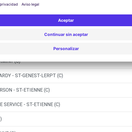
- ROCHE-LA-MOLIERE (C)
 ST-ETIENNE (D)
TARDY AUTOMOBILES - ST-ETIENNE (C)
 CHAMBON-FEUGEROLLES (C)
RMINY (C)
ARDY - ST-GENEST-LERPT (C)
SON - ST-ETIENNE (C)
 SERVICE - ST-ETIENNE (C)
)