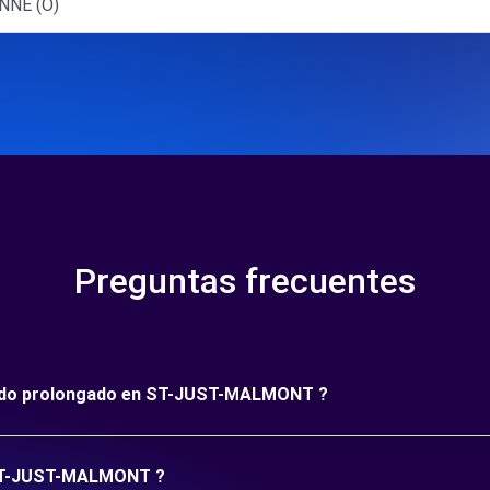
NNE (O)
Preguntas frecuentes
eríodo prolongado en ST-JUST-MALMONT ?
n ST-JUST-MALMONT ?