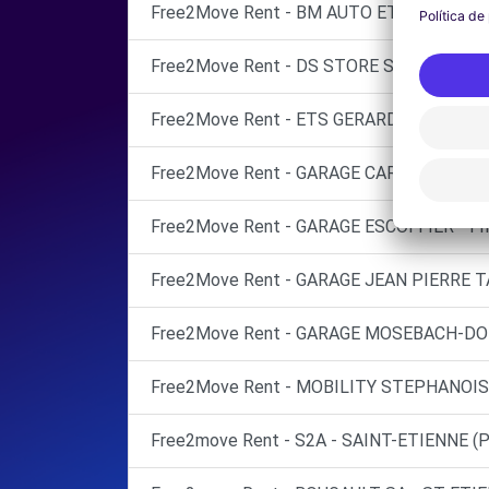
Free2Move Rent - BM AUTO ET ASSOCIES 
Free2Move Rent - DS STORE ST-ETIENNE -
Free2Move Rent - ETS GERARD TARDY - 
Free2Move Rent - GARAGE CARBONE - LE
Free2Move Rent - GARAGE ESCOFFIER - FI
Free2Move Rent - GARAGE JEAN PIERRE T
Free2Move Rent - GARAGE MOSEBACH-DOR
Free2Move Rent - MOBILITY STEPHANOISE
Free2move Rent - S2A - SAINT-ETIENNE (P