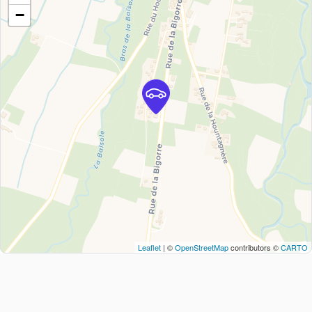
−
Leaflet
| ©
OpenStreetMap
contributors ©
CARTO