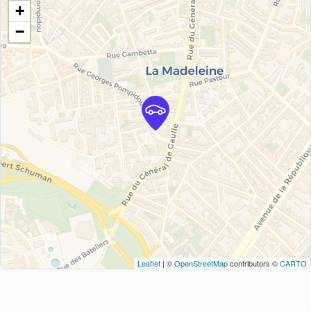
+
−
Leaflet
| ©
OpenStreetMap
contributors ©
CARTO