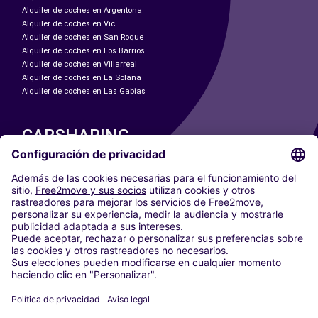
Alquiler de coches en Argentona
Alquiler de coches en Vic
Alquiler de coches en San Roque
Alquiler de coches en Los Barrios
Alquiler de coches en Villarreal
Alquiler de coches en La Solana
Alquiler de coches en Las Gabias
CARSHARING
NUESTRAS CIUDADES
Paris
Madrid
Washington DC
Milán
Roma
Turín
Viena
Berlín
Colonia
Düsseldorf
Fráncfort