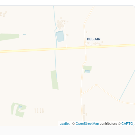
Leaflet
| ©
OpenStreetMap
contributors ©
CARTO