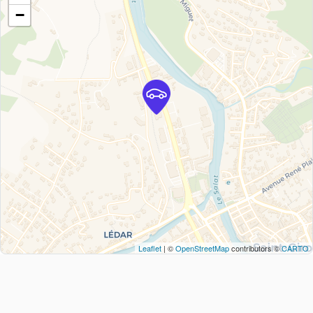
−
Leaflet
| ©
OpenStreetMap
contributors ©
CARTO