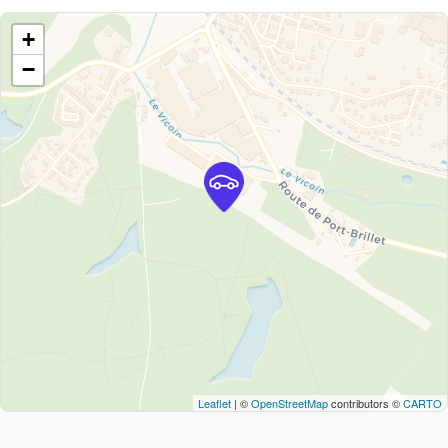
+
−
Leaflet
| ©
OpenStreetMap
contributors ©
CARTO