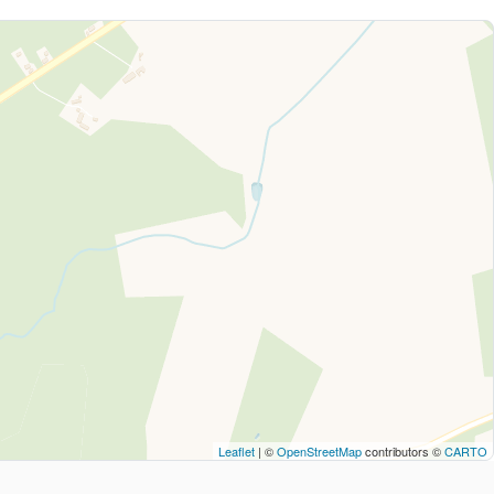
Leaflet
| ©
OpenStreetMap
contributors ©
CARTO