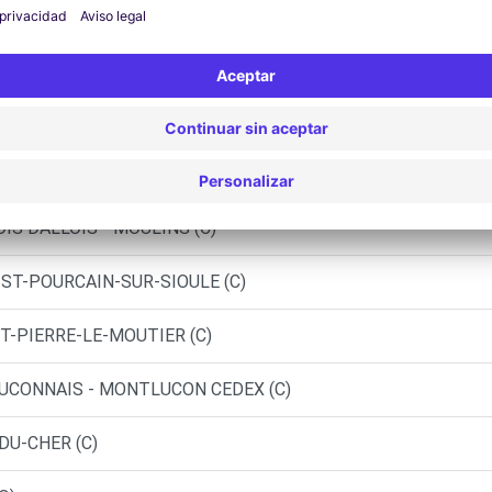
OSPHERE - MONTLUCON (P)
S (P)
 (F)
OULINS (DS)
IS DALLOIS - MOULINS (C)
- ST-POURCAIN-SUR-SIOULE (C)
ST-PIERRE-LE-MOUTIER (C)
UCONNAIS - MONTLUCON CEDEX (C)
DU-CHER (C)