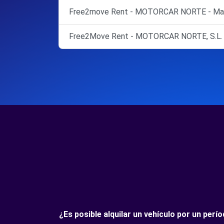
Free2move Rent - MOTORCAR NORTE - Mad
Free2Move Rent - MOTORCAR NORTE, S.L. -
¿Es posible alquilar un vehículo por un per