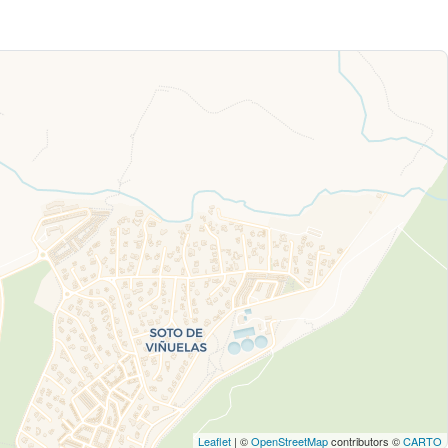
Leaflet
| ©
OpenStreetMap
contributors ©
CARTO