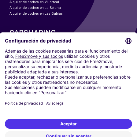
Alquiler de coches en Villarreal
Alquiler de coches en La Solana
Alquiler de coches en Las Gabias
CARSHARING
NUESTRAS CIUDADES
Paris
Madrid
Washington DC
Milán
Roma
Turín
Viena
Berlín
Colonia
Düsseldorf
Fráncfort
Hamburgo
Múnich
Stuttgart
Ámsterdam