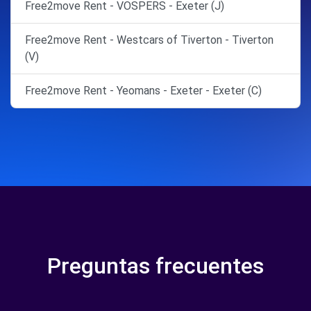
Free2move Rent - VOSPERS - Exeter (J)
Free2move Rent - Westcars of Tiverton - Tiverton
(V)
Free2move Rent - Yeomans - Exeter - Exeter (C)
Preguntas frecuentes