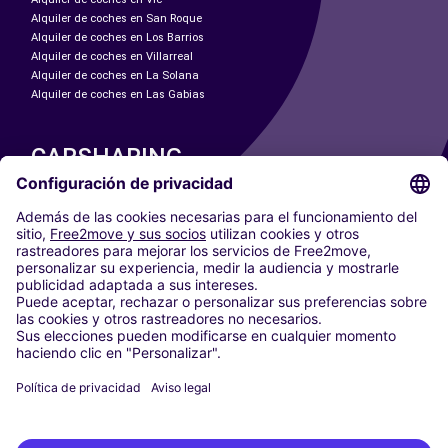
Alquiler de coches en San Roque
Alquiler de coches en Los Barrios
Alquiler de coches en Villarreal
Alquiler de coches en La Solana
Alquiler de coches en Las Gabias
CARSHARING
NUESTRAS CIUDADES
Paris
Madrid
Washington DC
Milán
Roma
Turín
Viena
Berlín
Colonia
Düsseldorf
Fráncfort
Hamburgo
Múnich