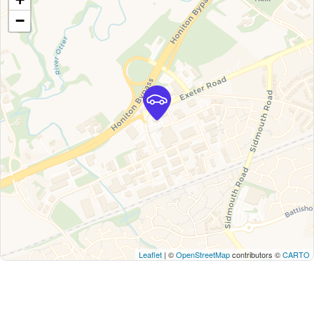
−
Leaflet
| ©
OpenStreetMap
contributors ©
CARTO