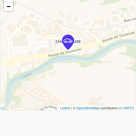
−
Leaflet
| ©
OpenStreetMap
contributors ©
CARTO