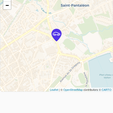
−
Leaflet
| ©
OpenStreetMap
contributors ©
CARTO