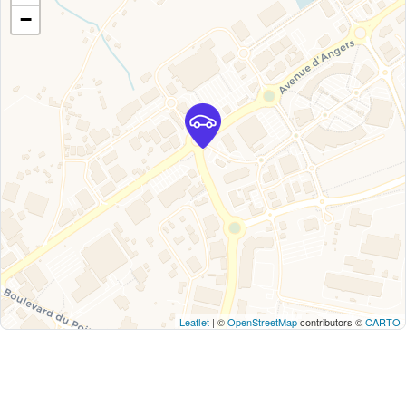
−
Leaflet
| ©
OpenStreetMap
contributors ©
CARTO