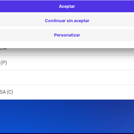
SA (C)
ZIA (C)
ZIA
(P)
SA (C)