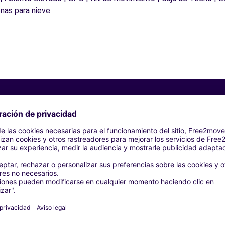
nas para nieve
Agencias similares
L Massarosa (Lu)
RL - SARZANA (C)