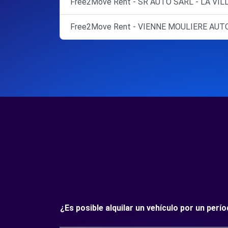
Free2Move Rent - SR AUTO SARL - LA VIL
Free2Move Rent - VIENNE MOULIERE AU
¿Es posible alquilar un vehículo por un p