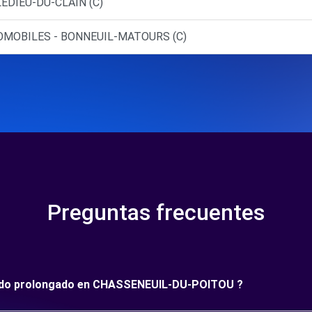
LEDIEU-DU-CLAIN (C)
TOMOBILES - BONNEUIL-MATOURS (C)
Preguntas frecuentes
eríodo prolongado en CHASSENEUIL-DU-POITOU ?