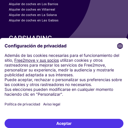
Alquiler de coches en Los Barrios
Alquiler de coches en Villarreal
Alquiler de coches en La Solana
Alquiler de coches en Las Gabias
CARSHARING
NUESTRAS CIUDADES
Paris
Madrid
Washington DC
Milán
Roma
Turín
Viena
Berlín
Colonia
Düsseldorf
Fráncfort
Hamburgo
Múnich
Stuttgart