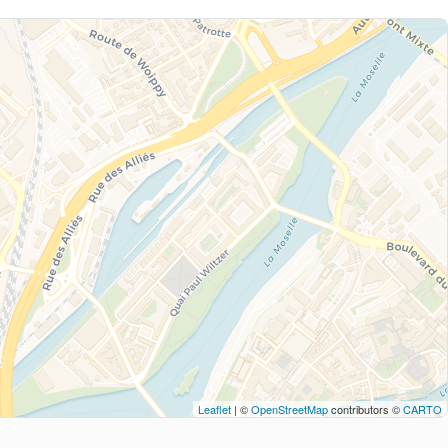
Leaflet
| ©
OpenStreetMap
contributors ©
CARTO