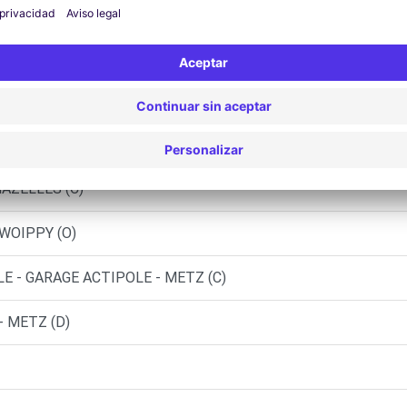
METZ NORD (P)
HAZELLES (C)
 WOIPPY (O)
E - GARAGE ACTIPOLE - METZ (C)
- METZ (D)